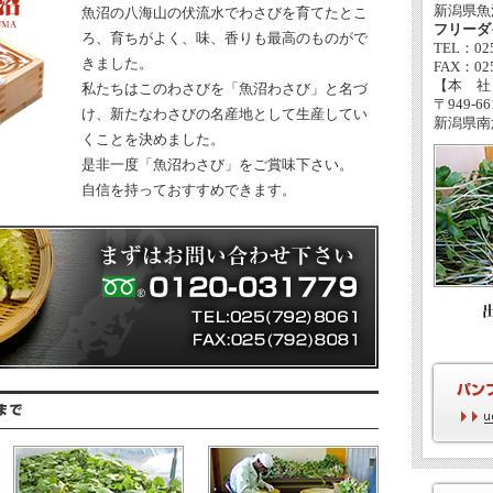
新潟県魚
魚沼の八海山の伏流水でわさびを育てたとこ
フリーダイ
ろ、育ちがよく、味、香りも最高のものがで
TEL：025
きました。
FAX：025
【本 社
私たちはこのわさびを「魚沼わさび」と名づ
〒949-66
け、新たなわさびの名産地として生産してい
新潟県南
くことを決めました。
是非一度「魚沼わさび」をご賞味下さい。
自信を持っておすすめできます。