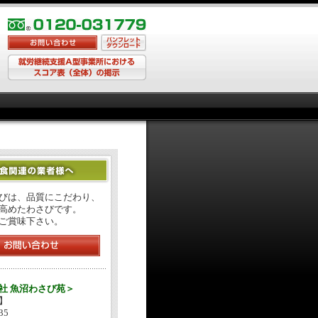
びは、品質にこだわり、
高めたわさびです。
ご賞味下さい。
社 魚沼わさび苑＞
】
35