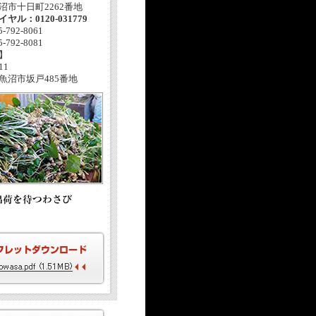
沼市十日町2262番地
ヤル：0120-031779
-792-8061
-792-8081
】
11
魚沼市坂戸485番地