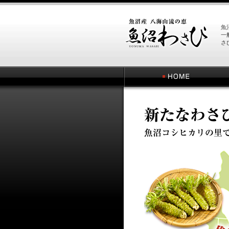
魚
魚
沼
一
さ
わ
さ
び