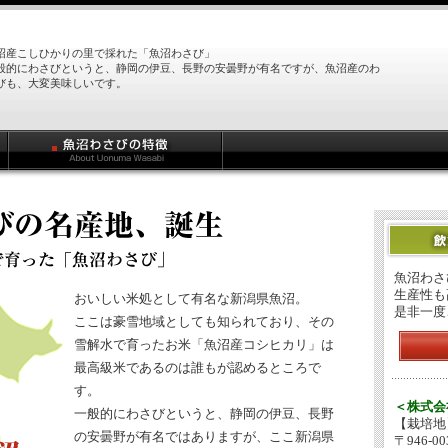
沼産こしひかりの里で採れた「魚沼わさび」
般的にわさびというと、静岡の伊豆、長野の安曇野が有名ですが、魚沼産のわ
びも、大変美味しいです。
魚沼わさ
生産性も
おいしい米処として有名な新潟県魚沼。
是非一度
ここは豪雪地域としても知られており、その
雪解水で育ったお米「魚沼産コシヒカリ」は
最高級米であるのは誰もが認めるところで
す。
＜株式会
一般的にわさびというと、静岡の伊豆、長野
【栽培地
の安曇野が有名ではありますが、ここ新潟県
〒946-00